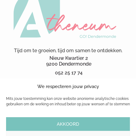
Tijd om te groeien, tijd om samen te ontdekken.
Nieuw Kwartier 2
9200 Dendermonde
052 25 17 74
secretariaat.ka@kad.be
We respecteren jouw privacy
Schoolbrochure 2026
schoolreglement
Mits jouw toestemming kan onze website anonieme analytische cookies
gebruiken om de werking en inhoud beter op jouw wensen af te stemmen
© 1999-2026 GO! atheneum Dendermonde
AKKOORD
|
Cookiebeleid
|
Privacybeleid
| Website powered by
Pure GraphX