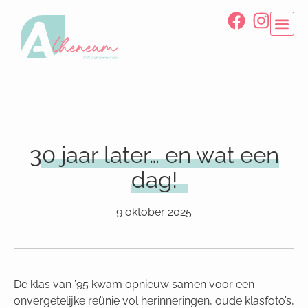
30 jaar later… en wat een
dag!
9 oktober 2025
De
klas van ’95 kwam opnieuw samen voor een
onvergetelijke reünie vol herinneringen, oude klasfoto’s,