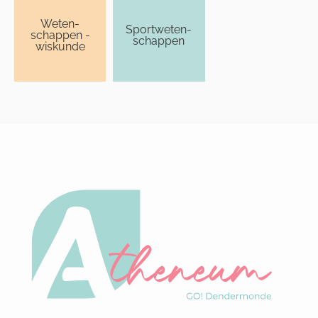
Weten­
Sport­weten­
schappen -
schappen
wiskunde