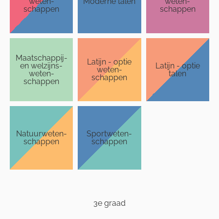
weten­
Moderne talen
weten­
schappen
schappen
Maatschappij-
Latijn - optie
en welzijns­
Latijn - optie
weten­
weten­
talen
schappen
schappen
Natuurweten­
Sport­weten­
schappen
schappen
3e graad