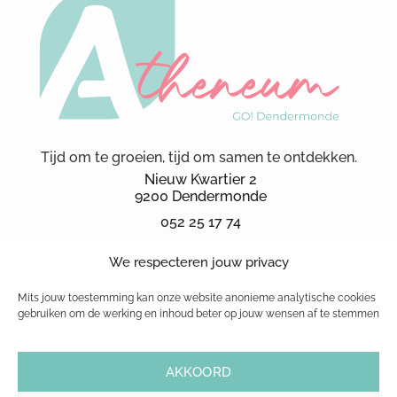
Tijd om te groeien, tijd om samen te ontdekken.
Nieuw Kwartier 2
9200 Dendermonde
052 25 17 74
secretariaat.ka@kad.be
We respecteren jouw privacy
Schoolbrochure 2026
schoolreglement
Mits jouw toestemming kan onze website anonieme analytische cookies
gebruiken om de werking en inhoud beter op jouw wensen af te stemmen
© 1999-2026 GO! atheneum Dendermonde
AKKOORD
|
Cookiebeleid
|
Privacybeleid
| Website powered by