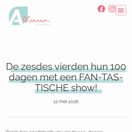
De zesdes vierden hun 100
dagen met een FAN-TAS-
TISCHE show!
12 mei 2026