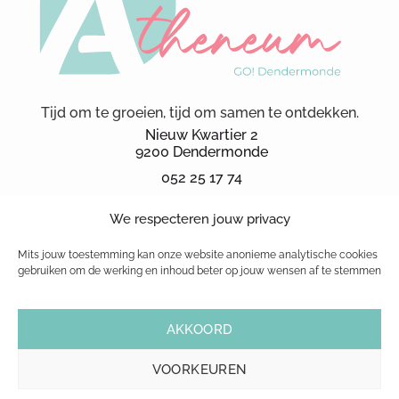
Tijd om te groeien, tijd om samen te ontdekken.
Nieuw Kwartier 2
9200 Dendermonde
052 25 17 74
secretariaat.ka@kad.be
We respecteren jouw privacy
Schoolbrochure 2026
schoolreglement
Mits jouw toestemming kan onze website anonieme analytische cookies
gebruiken om de werking en inhoud beter op jouw wensen af te stemmen
© 1999-2026 GO! atheneum Dendermonde
AKKOORD
|
Cookiebeleid
|
Privacybeleid
| Website powered by
Pure GraphX
VOORKEUREN