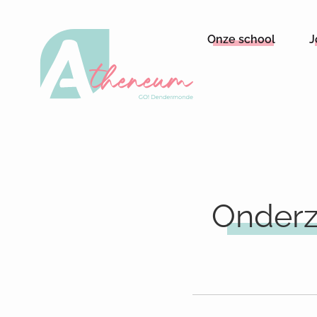
Onze school
J
Onderz