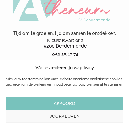
Tijd om te groeien, tijd om samen te ontdekken.
Nieuw Kwartier 2
9200 Dendermonde
052 25 17 74
secretariaat.ka@kad.be
We respecteren jouw privacy
Schoolbrochure 2026
schoolreglement
Mits jouw toestemming kan onze website anonieme analytische cookies
gebruiken om de werking en inhoud beter op jouw wensen af te stemmen
© 1999-2026 GO! atheneum Dendermonde
AKKOORD
|
Cookiebeleid
|
Privacybeleid
| Website powered by
Pure GraphX
VOORKEUREN