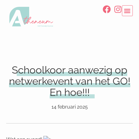
Schoolkoor aanwezig op
netwerkevent van het GO!
En hoe!!!
14 februari 2025