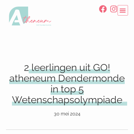
2 leerlingen uit GO!
atheneum Dendermonde
in top 5
Wetenschapsolympiade
30 mei 2024