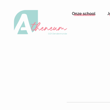
Onze school
J