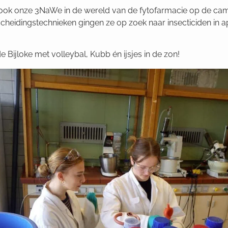
ook onze 3NaWe in de wereld van de fytofarmacie op de ca
 scheidingstechnieken gingen ze op
zoek naar insecticiden in a
e Bijloke met volleybal, Kubb én ijsjes in de zon!