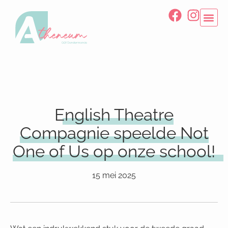
English Theatre
Compagnie speelde Not
One of Us op onze school!
15 mei 2025