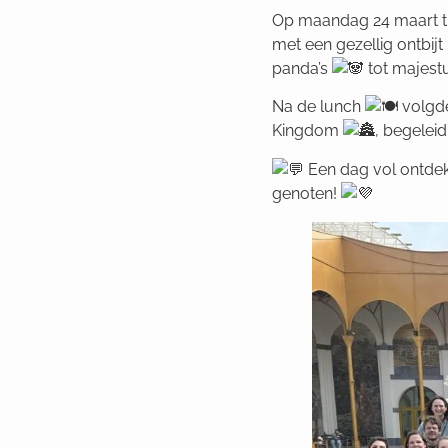
Op
maandag 24 maart tro
met een gezellig ontbij
panda’s
tot majest
Na de lunch
volgde
Kingdom
, begelei
Een dag vol ontdekk
genoten!