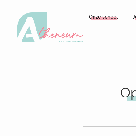
Onze school
J
Op