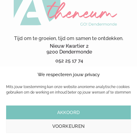
Tijd om te groeien, tijd om samen te ontdekken.
Nieuw Kwartier 2
9200 Dendermonde
052 25 17 74
secretariaat.ka@kad.be
We respecteren jouw privacy
Schoolbrochure 2026
schoolreglement
Mits jouw toestemming kan onze website anonieme analytische cookies
gebruiken om de werking en inhoud beter op jouw wensen af te stemmen
© 1999-2026 GO! atheneum Dendermonde
AKKOORD
|
Cookiebeleid
|
Privacybeleid
| Website powered by
Pure GraphX
VOORKEUREN