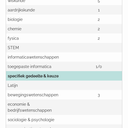
wiskunde
5
aardrijkskunde
1
biologie
2
chemie
2
fysica
2
STEM
informaticawetenschappen
toegepaste informatica
1/0
specifiek gedeelte & keuze
Latijn
bewegingswetenschappen
3
economie &
bedrijfswetenschappen
sociologie & psychologie