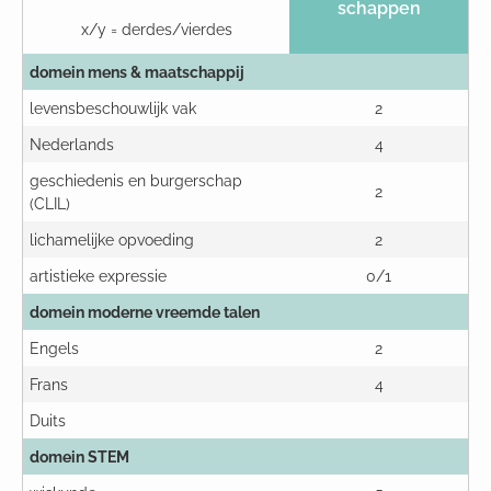
schappen
x/y = derdes/vierdes
domein mens & maatschappij
levensbeschouwlijk vak
2
Nederlands
4
geschiedenis en burgerschap
2
(CLIL)
lichamelijke opvoeding
2
artistieke expressie
0/1
domein moderne vreemde talen
Engels
2
Frans
4
Duits
domein STEM