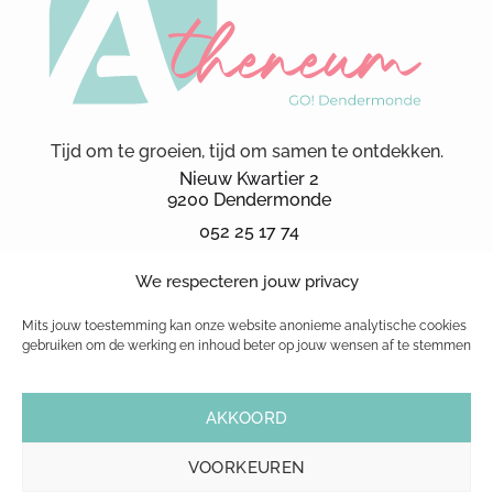
Tijd om te groeien, tijd om samen te ontdekken.
Nieuw Kwartier 2
9200 Dendermonde
052 25 17 74
secretariaat.ka@kad.be
We respecteren jouw privacy
Schoolbrochure 2026
schoolreglement
Mits jouw toestemming kan onze website anonieme analytische cookies
gebruiken om de werking en inhoud beter op jouw wensen af te stemmen
© 1999-2026 GO! atheneum Dendermonde
AKKOORD
|
Cookiebeleid
|
Privacybeleid
| Website powered by
Pure GraphX
VOORKEUREN